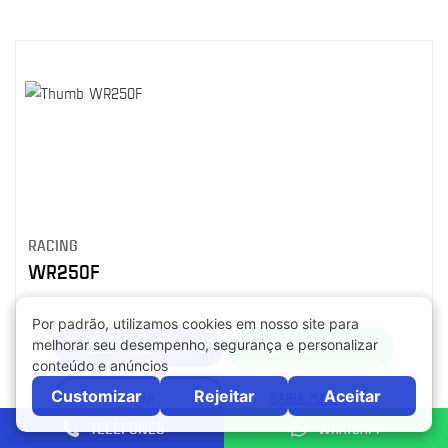
RACING
WR250F
RECEBA CONTATO
WHATSAPP
LIGAR
SAIBA MAIS +
TELEFONES
WHATSAPP
Compartilhe: