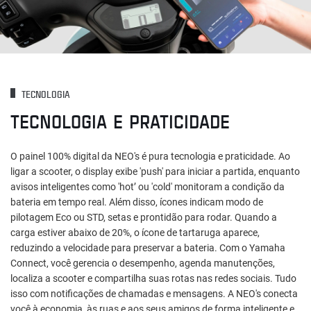
TECNOLOGIA
TECNOLOGIA E PRATICIDADE
O painel 100% digital da NEO's é pura tecnologia e praticidade. Ao
ligar a scooter, o display exibe 'push' para iniciar a partida, enquanto
avisos inteligentes como 'hot’ ou 'cold' monitoram a condição da
bateria em tempo real. Além disso, ícones indicam modo de
pilotagem Eco ou STD, setas e prontidão para rodar. Quando a
carga estiver abaixo de 20%, o ícone de tartaruga aparece,
reduzindo a velocidade para preservar a bateria. Com o Yamaha
Connect, você gerencia o desempenho, agenda manutenções,
localiza a scooter e compartilha suas rotas nas redes sociais. Tudo
isso com notificações de chamadas e mensagens. A NEO's conecta
você à economia, às ruas e aos seus amigos de forma inteligente e