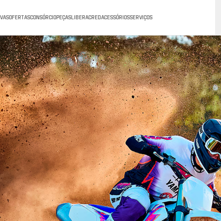
VAS
OFERTAS
CONSÓRCIO
PEÇAS
LIBERACRED
ACESSÓRIOS
SERVIÇOS