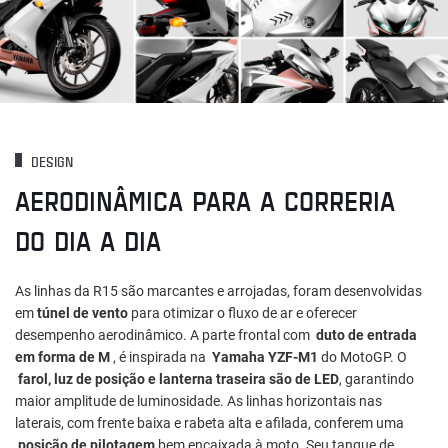
DESIGN
AERODINÂMICA PARA A CORRERIA
DO DIA A DIA
As linhas da R15 são marcantes e arrojadas, foram desenvolvidas
em
túnel de vento
para otimizar o fluxo de ar e oferecer
desempenho aerodinâmico. A parte frontal com
duto de entrada
em forma de M
, é inspirada na
Yamaha YZF-M1
do MotoGP. O
farol, luz de posição e lanterna traseira são de LED
, garantindo
maior amplitude de luminosidade. As linhas horizontais nas
laterais, com frente baixa e rabeta alta e afilada, conferem uma
posição de pilotagem
bem encaixada à moto. Seu tanque de